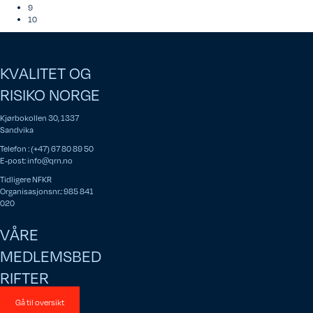
9
10
KVALITET OG
RISIKO NORGE
Kjørbokollen 30, 1337
Sandvika
Telefon : (+47) 67 80 89 50
E-post:
info@qrn.no
Tidligere NFKR
Organisasjonsnr.: 985 841
020
VÅRE
MEDLEMSBED
RIFTER
Gå til oversikt