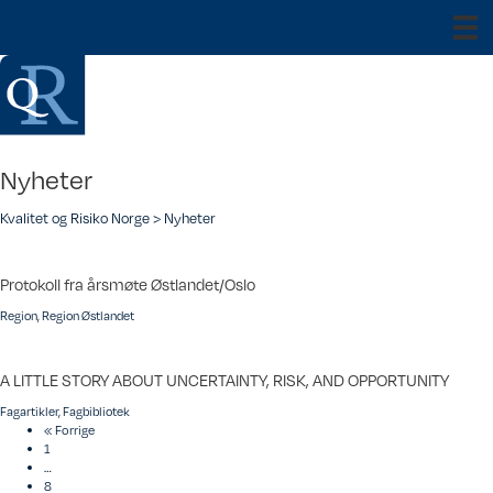
Nyheter
Kvalitet og Risiko Norge
>
Nyheter
Protokoll fra årsmøte Østlandet/Oslo
Region
,
Region Østlandet
A LITTLE STORY ABOUT UNCERTAINTY, RISK, AND OPPORTUNITY
Fagartikler
,
Fagbibliotek
« Forrige
1
…
8