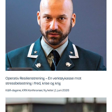
Operativ Resilienstrening – En verktøykasse mot
stressbelastning i fred, krise og krig
K&R-dagene
,
KRN Konferanser
,
Nyheter
|
1. juni 2026