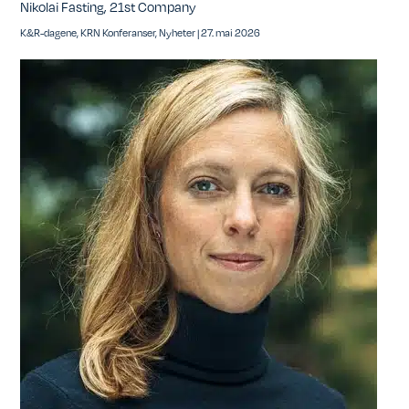
Nikolai Fasting, 21st Company
K&R-dagene
,
KRN Konferanser
,
Nyheter
|
27. mai 2026