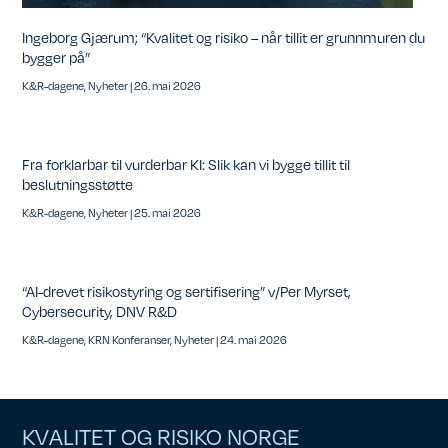
Ingeborg Gjærum; “Kvalitet og risiko – når tillit er grunnmuren du
bygger på”
K&R-dagene
,
Nyheter
|
26. mai 2026
Fra forklarbar til vurderbar KI: Slik kan vi bygge tillit til
beslutningsstøtte
K&R-dagene
,
Nyheter
|
25. mai 2026
“AI-drevet risikostyring og sertifisering” v/Per Myrset,
Cybersecurity, DNV R&D
K&R-dagene
,
KRN Konferanser
,
Nyheter
|
24. mai 2026
KVALITET OG RISIKO NORGE