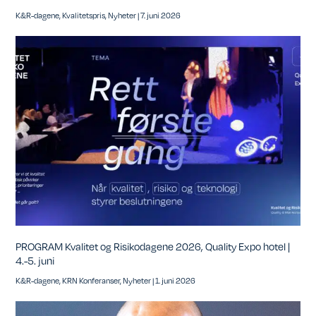
K&R-dagene
,
Kvalitetspris
,
Nyheter
|
7. juni 2026
PROGRAM Kvalitet og Risikodagene 2026, Quality Expo hotel |
4.-5. juni
K&R-dagene
,
KRN Konferanser
,
Nyheter
|
1. juni 2026