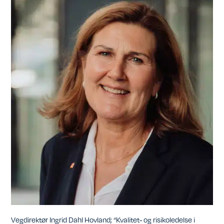
Vegdirektør Ingrid Dahl Hovland; “Kvalitet- og risikoledelse i