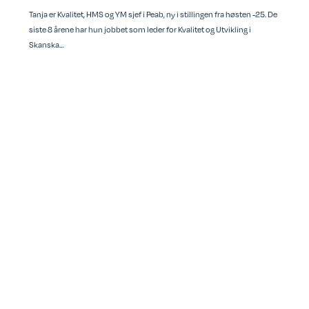
Tanja er Kvalitet, HMS og YM sjef i Peab, ny i stillingen fra høsten -25. De
siste 8 årene har hun jobbet som leder for Kvalitet og Utvikling i
Skanska…