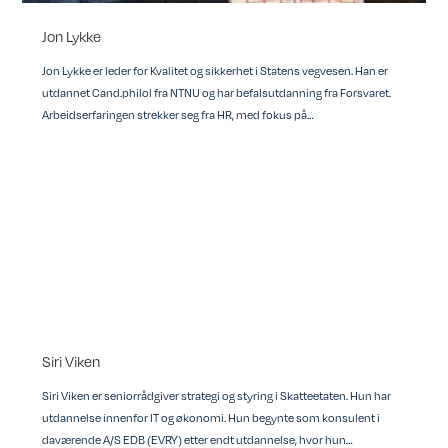
Jon Lykke
Jon Lykke er leder for Kvalitet og sikkerhet i Statens vegvesen. Han er
utdannet Cand.philol fra NTNU og har befalsutdanning fra Forsvaret.
Arbeidserfaringen strekker seg fra HR, med fokus på…
Siri Viken
Siri Viken er seniorrådgiver strategi og styring i Skatteetaten. Hun har
utdannelse innenfor IT og økonomi. Hun begynte som konsulent i
daværende A/S EDB (EVRY) etter endt utdannelse, hvor hun…