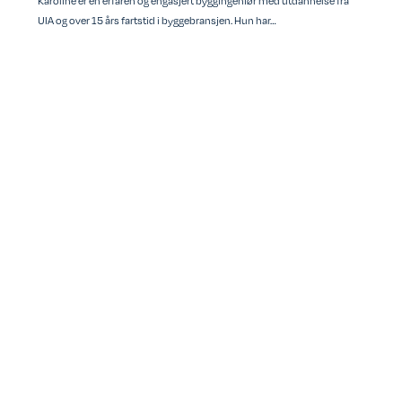
Karoline er en erfaren og engasjert byggingeniør med utdannelse fra
UIA og over 15 års fartstid i byggebransjen. Hun har…