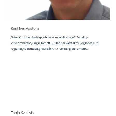
Knut Iver Aastorp
Dr.ing Knut Iver Aastorp jobber som kvalitetssjef i Avdeling
Virksomhetsstyring i Statnett SF. Han har vært aktiv i, og ledet, KRN
regionstyre Trøndelag i flere år. Knut Iver har gjennomført…
Tanja Kvalsvik