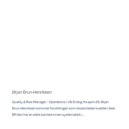
Ørjan Brun-Henriksen
Quality & Risk Manager – Operations i Vår Energi fra april-25. Ørjan
Brun-Henriksen kommer fra stillingen som disiplinleder kvalitet i Aker
BP. Han har en sterk karriere innen systematikk i…