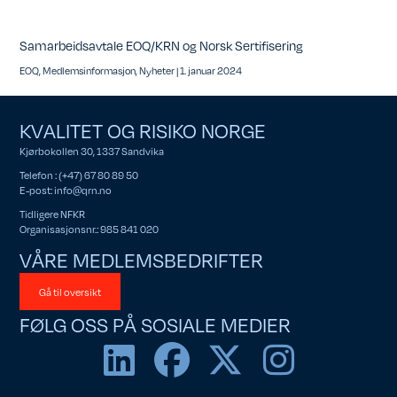
Samarbeidsavtale EOQ/KRN og Norsk Sertifisering
EOQ
,
Medlemsinformasjon
,
Nyheter
|
1. januar 2024
KVALITET OG RISIKO NORGE
Kjørbokollen 30, 1337 Sandvika
Telefon : (+47) 67 80 89 50
E-post:
info@qrn.no
Tidligere NFKR
Organisasjonsnr.: 985 841 020
VÅRE MEDLEMSBEDRIFTER
Gå til oversikt
FØLG OSS PÅ SOSIALE MEDIER