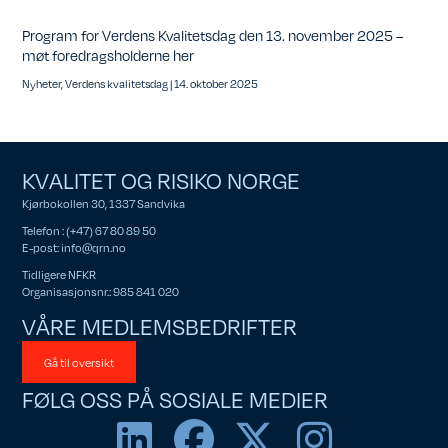
Program for Verdens Kvalitetsdag den 13. november 2025 –
møt foredragsholderne her
Nyheter
,
Verdens kvalitetsdag
|
14. oktober 2025
KVALITET OG RISIKO NORGE
Kjørbokollen 30, 1337 Sandvika
Telefon : (+47) 67 80 89 50
E-post:
info@qrn.no
Tidligere NFKR
Organisasjonsnr.: 985 841 020
VÅRE MEDLEMSBEDRIFTER
Gå til oversikt
FØLG OSS PÅ SOSIALE MEDIER