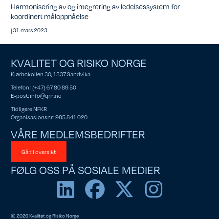
Harmonisering av og integrering av ledelsessystem for
koordinert måloppnåelse
|
31. mars 2023
KVALITET OG RISIKO NORGE
Kjørbokollen 30, 1337 Sandvika
Telefon : (+47) 67 80 89 50
E-post:
info@qrn.no
Tidligere NFKR
Organisasjonsnr.: 985 841 020
VÅRE MEDLEMSBEDRIFTER
Gå til oversikt
FØLG OSS PÅ SOSIALE MEDIER
© 2026 Kvalitet og Risiko Norge