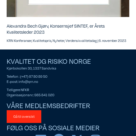
Alexandra Bech Gjørv, Konsernsjef SINTEF, er Årets
Kvalitetsleder 2023
KRN Konferanser
,
Kvalitetspris
,
Nyheter
,
Verdens kvalitetsdag
|
6. november 2023
KVALITET OG RISIKO NORGE
Kjørbokollen 30, 1337 Sandvika
Telefon : (+47) 67 80 89 50
E-post:
info@qrn.no
Tidligere NFKR
Organisasjonsnr.: 985 841 020
VÅRE MEDLEMSBEDRIFTER
Gå til oversikt
FØLG OSS PÅ SOSIALE MEDIER