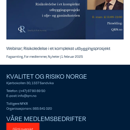
Webinar; Risikoledelse i et komplekst utbyggingsprosjekt
Fagsamling
,
For medlemmer
,
Nyheter
|
1. februar 2025
KVALITET OG RISIKO NORGE
Kjørbokollen 30, 1337 Sandvika
Telefon : (+47) 67 80 89 50
E-post:
info@qrn.no
Tidligere NFKR
Organisasjonsnr.: 985 841 020
VÅRE MEDLEMSBEDRIFTER
Gå til oversikt