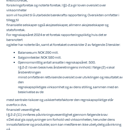
forsikringsforetak og noterte foretak. I §1-2.a gir loven oversikt over
virksomheter
som vil ha plikt til å utarbeide bærekrafts rapportering. Oversikten omfatter i
tillegg til
finansielle selskaper også aksjeselskaper, allmenn aksjeselskaper og
statsforetak.
For regnskapsåret 2024 er et foretak rapporteringspliktig hvis det er
børsnotert
og/eller har noterte lån, samt at foretaket overskrider 2 av følgende 3 terskler:
Balansesum: NOK 290 mill.
Salgsinntekter: NOK 580 mill.
Gjennomsnittlig antall ansatte i regnskapsåret : 500.
I § 2-2 i loven beskrives årsberetningens innhold. I følge (2) «skal
årsberetningen
minst omfatte en rettvisende oversikt over utviklingen og resultatet av
den
regnskapspliktiges virksomhet og av dens stilling, sammen med en
beskrivelse av de
mest sentrale risikoer og usikkerhetsfaktorer den regnskapspliktige står
overfor.» dvs.
finansiell vesentlighet.
I § 2-2 (11) innføres påvirkningsvesentlighet gjennom følgende krav:
«Det skal gis opplysninger om forhold ved virksomheten, herunder dens
innsatsfaktorer og produkter, som kan medføre en ikke ubetydelig påvirkning
på