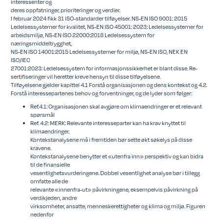
interessenter og
deres oppfatninger, prioriteringer og verdier.
I februar 2024 fikk 31 ISO-standarder tilføyelser. NS-EN ISO 9001: 2015
Ledelsessystemer for kvalitet, NS-EN ISO 45001: 2023: Ledelsessystemer for
arbeidsmiljø, NS-EN ISO 22000:2018 Ledelsessystem for
næringsmiddeltrygghet,
NS-EN ISO 14001:2015 Ledelsessystemer for miljø, NS-EN ISO, NEK EN
ISO/IEC
27001:2023: Ledelsessystem for informasjonssikkerhet er blant disse. Re-
sertifiseringer vil heretter kreve hensyn til disse tilføyelsene.
Tilføyelsene gjelder kapittel 4.1 Forstå organisasjonen og dens kontekst og 4.2.
Forstå interessepartenes behov og forventninger, og de lyder som følger:
Ref.4.1: Organisasjonen skal avgjøre om klimaendringer er et relevant
spørsmål
Ref. 4.2: MERK: Relevante interesseparter kan ha krav knyttet til
klimaendringer.
Kontekstanalysene må i fremtiden bør sette økt søkelys på disse
kravene.
Kontekstanalysene benytter et «utenfra inn» perspektiv og kan bidra
til de finansielle
vesentlighetsvurderingene. Dobbel vesentlighet analyse bør i tillegg
omfatte alle de
relevante «innenfra-ut» påvirkningene, eksempelvis påvirkning på
verdikjeden, andre
virksomheter, ansatte, menneskerettigheter og klima og miljø. Figuren
nedenfor