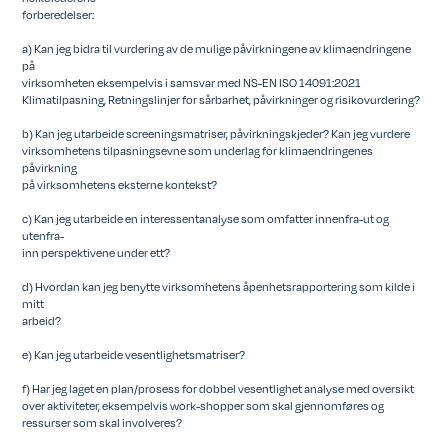
forberedelser:
a) Kan jeg bidra til vurdering av de mulige påvirkningene av klimaendringene
på
virksomheten eksempelvis i samsvar med NS-EN ISO 14091:2021
Klimatilpasning, Retningslinjer for sårbarhet, påvirkninger og risikovurdering?
b) Kan jeg utarbeide screeningsmatriser, påvirkningskjeder? Kan jeg vurdere
virksomhetens tilpasningsevne som underlag for klimaendringenes
påvirkning
på virksomhetens eksterne kontekst?
c) Kan jeg utarbeide en interessentanalyse som omfatter innenfra-ut og
utenfra-
inn perspektivene under ett?
d) Hvordan kan jeg benytte virksomhetens åpenhetsrapportering som kilde i
mitt
arbeid?
e) Kan jeg utarbeide vesentlighetsmatriser?
f) Har jeg laget en plan/prosess for dobbel vesentlighet analyse med oversikt
over aktiviteter, eksempelvis work-shopper som skal gjennomføres og
ressurser som skal involveres?