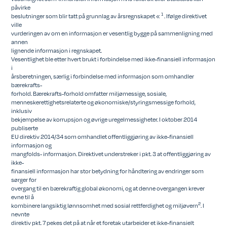
påvirke
1
beslutninger som blir tatt på grunnlag av årsregnskapet «
. Ifølge direktivet
ville
vurderingen av om en informasjon er vesentlig bygge på sammenligning med
annen
lignende informasjon i regnskapet.
Vesentlighet ble etter hvert brukt i forbindelse med ikke-finansiell informasjon
i
årsberetningen, særlig i forbindelse med informasjon som omhandler
bærekrafts-
forhold. Bærekrafts-forhold omfatter miljømessige, sosiale,
menneskerettighetsrelaterte og økonomiske/styringsmessige forhold,
inklusiv
bekjempelse av korrupsjon og øvrige uregelmessigheter. I oktober 2014
publiserte
EU direktiv 2014/34 som omhandlet offentliggjøring av ikke-finansiell
informasjon og
mangfolds- informasjon. Direktivet understreker i pkt. 3 at offentliggjøring av
ikke-
finansiell informasjon har stor betydning for håndtering av endringer som
sørger for
overgang til en bærekraftig global økonomi, og at denne overgangen krever
evne til å
2
kombinere langsiktig lønnsomhet med sosial rettferdighet og miljøvern
. I
nevnte
direktiv pkt. 7 pekes det på at når et foretak utarbeider et ikke-finansielt