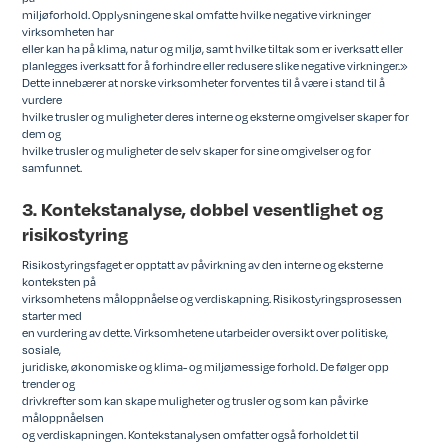
miljøforhold. Opplysningene skal omfatte hvilke negative virkninger
virksomheten har
eller kan ha på klima, natur og miljø, samt hvilke tiltak som er iverksatt eller
planlegges iverksatt for å forhindre eller redusere slike negative virkninger.»
Dette innebærer at norske virksomheter forventes til å være i stand til å
vurdere
hvilke trusler og muligheter deres interne og eksterne omgivelser skaper for
dem og
hvilke trusler og muligheter de selv skaper for sine omgivelser og for
samfunnet.
3. Kontekstanalyse, dobbel vesentlighet og
risikostyring
Risikostyringsfaget er opptatt av påvirkning av den interne og eksterne
konteksten på
virksomhetens måloppnåelse og verdiskapning. Risikostyringsprosessen
starter med
en vurdering av dette. Virksomhetene utarbeider oversikt over politiske,
sosiale,
juridiske, økonomiske og klima- og miljømessige forhold. De følger opp
trender og
drivkrefter som kan skape muligheter og trusler og som kan påvirke
måloppnåelsen
og verdiskapningen. Kontekstanalysen omfatter også forholdet til