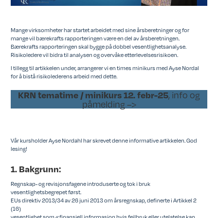
Mange virksomheter har startet arbeidet med sine årsberetninger og for
mange vil bærekrafts rapporteringen være en del av årsberetningen.
Bærekrafts rapporteringen skal bygge på dobbel vesentlighetsanalyse.
Risikoledere vil bidra til analysen og overvåke etterlevelsesrisikoen.
I tillegg til artikkelen under, arrangerer vi en times minikurs med Ayse Nordal
for å bistå risikolederens arbeid med dette.
, info og
KRN tematime / minikurs 12. febr-25
påmelding –>
Vår kursholder Ayse Nordahl har skrevet denne informative artikkelen. God
lesing!
1. Bakgrunn:
Regnskap- og revisjonsfagene introduserte og tok i bruk
vesentlighetsbegrepet først.
EUs direktiv 2013/34 av 26 juni 2013 om årsregnskap, definerte i Artikkel 2
(16)
vesentlighet som «finansiell informasjon hvis feilbruk eller utelatelse kan