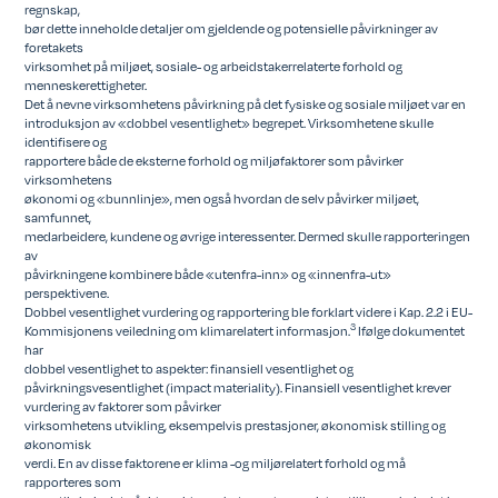
regnskap,
bør dette inneholde detaljer om gjeldende og potensielle påvirkninger av
foretakets
virksomhet på miljøet, sosiale- og arbeidstakerrelaterte forhold og
menneskerettigheter.
Det å nevne virksomhetens påvirkning på det fysiske og sosiale miljøet var en
introduksjon av «dobbel vesentlighet» begrepet. Virksomhetene skulle
identifisere og
rapportere både de eksterne forhold og miljøfaktorer som påvirker
virksomhetens
økonomi og «bunnlinje», men også hvordan de selv påvirker miljøet,
samfunnet,
medarbeidere, kundene og øvrige interessenter. Dermed skulle rapporteringen
av
påvirkningene kombinere både «utenfra-inn» og «innenfra-ut»
perspektivene.
Dobbel vesentlighet vurdering og rapportering ble forklart videre i Kap. 2.2 i EU-
3
Kommisjonens veiledning om klimarelatert informasjon.
Ifølge dokumentet
har
dobbel vesentlighet to aspekter: finansiell vesentlighet og
påvirkningsvesentlighet (impact materiality). Finansiell vesentlighet krever
vurdering av faktorer som påvirker
virksomhetens utvikling, eksempelvis prestasjoner, økonomisk stilling og
økonomisk
verdi. En av disse faktorene er klima -og miljørelatert forhold og må
rapporteres som