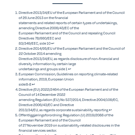
Directive 2013/34/EU of the European Parliament and of the Council
of 26 June 2013 on the financial
statements and related reports of certain types of undertakings,
amending Directive 2006/43/EC of the
European Parliament and of the Council and repealing Council
Directives 78/660/EEC and
83/349/EEC, side 10
↩︎
Directive 2014/95/EU of the European Parliament and the Council of
22 October 2014 amending
Directive 2013/34/EU, as regards disclosure of non-financial and
diversity information by certain large
undertakings and groups side 1
↩︎
European Commission, Guidelines on reporting climate-related
information, 2019, European Union
side:6-8
↩︎
Directive (EU) 2022/2464 of the European Parliament and of the
Council of 14 December 2022
amending Regulation (EU) No 537/2014, Directive 2004/109/EC,
Directive 2006/43/EC and Directive
2013/34/EU, as regards corporate sustainability reporting
↩︎
Offentliggjøringsforordning: Regulation (U) 2019/2088 of the
European Parliament and of the Council
of 27 November 2019 on sustainability-related disclosures in the
financial services sector.