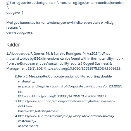
g) Har jeg utarbeidet bakgrunnsinformasjon og laget en kommunikasjonsplan
for
oppgaven?
Med god kunnskap fra kontekstanalysene vil risikoledere være en viktig
ressurs for
denne oppgaven.
Kilder
1. Albuquerque, F., Gomes, M., & Barreiro Rodrigues, M. A. (2024). What
material topics by ESG dimensions can be found within the materiality matrix
from the European entities’ sustainability reports? Cogent Business &
Management, 11(1). 2024 https://doi.org/10.1080/23311975.2024.2369212
Félix E. Mezzanotte, Corporate sustainability reporting: double
materiality,
impacts, and legal risk Journal of Corporate Law Studies Vol: 23, 2023
pp:
633-663 https://doi.org/10.1080/14735970.2024.2319058
https://www.sprint.no/artikler/dobbel-vesentlighetsanalyse-en-
nokkel-i-
baerekraftig-strategiarbeid
https://www.auditboard.com/blog/6-steps-to-perform-an-esg-
materiality-
assessment/