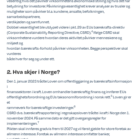
vesentlig hvis det påvirker virksomhetens økonomiske stilling og hvis det har
betydning for investorer. Påvirkningsvesentlighet krever analyser av trusler og
muligheter som påvirker bl.a. kundene, ansatte, befolkningen,
samarbeidspartnere,
verdikjeden og samfunnet.
Dobbel vesentlighet ble utdypet videre i pkt. 29 av EUs bærekrafts-direktiv
4
(Corporate Sustainability Reporting Directive, CSRD).
Ifølge CSRD skal
virksomhetene vurdere hvordan deres aktivitet påvirker menneskene og
miljøet og
hvordan bærekrafts-forhold påvirker virksomheten. Begge perspektiver skal
vurderes
både hver for seg og under ett.
2. Hva skjer i Norge?
Den 1. januar 2023 trådte Loven om offentliggjøring av bærekraftsinformasjon
i
finanssektoren i kraft. Loven omhandler bærekraftig finans og innfører EUs
5
offentlighetsforordning og EUs taksonomiforordning i norsk rett.
Loven gir er
et
6
rammeverk for bærekraftige investeringer.
CSRD dvs. bærekraftrapportering i regnskapsloven trådte i kraft i Norge den 1.
november 2024. På samme dato er det gitt overgangsregler for
7
implementeringen.
Plikten skal innføres gradvis frem til 2027 og vil først gjelde for store foretak av
allmenn interesse. Foretak av allmenn interesse omfatter banker,
kredittforetak,