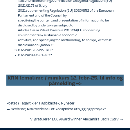
Taksonomiforordning: Commission Delegated Regulation (EU)
2021/2178 of 6 July
2021supplementing Regulation (EU) 2020/852 of the European
Parliament and of the Council by
specifying the content and presentation of information to be
disclosed by undertakings subject to
Articles 19a or 29a of Directive 2013/34/EU concerning
environmentally sustainable economic
activities, and specifying the methodology to comply with that
disclosure obligation
↩︎
LOV-2021-12-22-161
↩︎
LOV-2024-06-21-42
↩︎
KRN tematime / minikurs 12. febr-25. til info og
påmelding –>
Postet i
Fagartikler
,
Fagbibliotek
,
Nyheter
Posts
← Webinar; Risikoledelse i et komplekst utbyggingsprosjekt
navigation
Vi gratulerer EQL Award winner Alexandra Bech Gjørv →