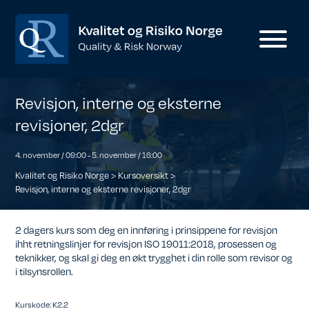
Revisjon, interne og eksterne
revisjoner, 2dgr
4. november / 09:00
-
5. november / 16:00
Kvalitet og Risiko Norge
>
Kursoversikt
>
Revisjon, interne og eksterne revisjoner, 2dgr
2 dagers kurs som deg en innføring i prinsippene for revisjon
ihht retningslinjer for revisjon ISO 19011:2018, prosessen og
teknikker, og skal gi deg en økt trygghet i din rolle som revisor og
i tilsynsrollen.
Kurskode: K2.2