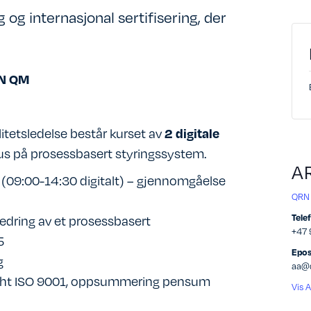
 og internasjonal sertifisering, der
EN QM
alitetsledelse består kurset av
2 digitale
okus på prosessbasert styringssystem.
A
5 (09:00-14:30 digitalt) – gjennomgåelse
QRN
bedring av et prosessbasert
Tele
+47
5
Epos
g
aa@q
e iht ISO 9001, oppsummering pensum
Vis 