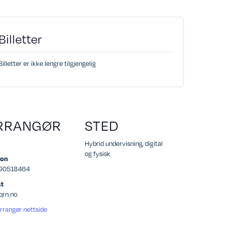
Billetter
Billetter er ikke lengre tilgjengelig
RRANGØR
STED
Hybrid undervisning, digital
og fysisk
fon
 90518464
t
rn.no
Arrangør nettside