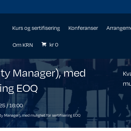
Kurs og sertifisering
Konferanser
Arrangem
kr
0
Om KRN
lity Manager), med
Kv
mu
ring EOQ
5 / 16:00
ity Manager), med mulighet for sertifisering EOQ