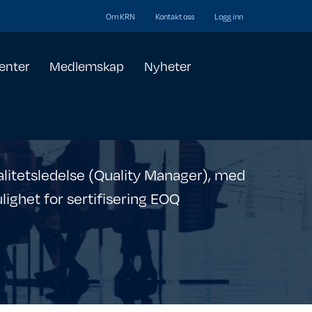
Om KRN
Kontakt oss
Logg inn
enter
Medlemskap
Nyheter
alitetsledelse (Quality Manager), med
lighet for sertifisering EOQ