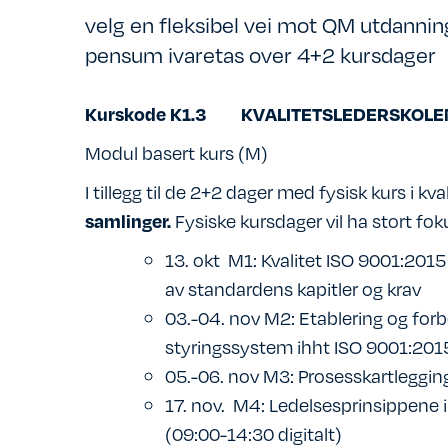
velg en fleksibel vei mot QM utdanning
pensum ivaretas over 4+2 kursdager
Kurskode K1.3 KVALITETSLEDERSKOL
Modul basert kurs (M)
I tillegg til de 2+2 dager med fysisk kurs i kv
Fysiske kursdager vil ha stort f
samlinger.
13. okt M1: Kvalitet ISO 9001:201
av standardens kapitler og krav
03.-04. nov M2: Etablering og for
styringssystem ihht ISO 9001:201
05.-06. nov M3: Prosesskartleggin
17. nov. M4: Ledelsesprinsippen
(09:00-14:30 digitalt)