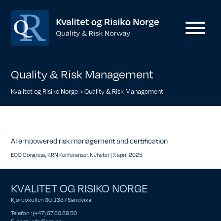
Quality & Risk Management
Kvalitet og Risiko Norge
>
Quality & Risk Management
AI empowered risk management and certification
EOQ Congress
,
KRN Konferanser
,
Nyheter
|
7. april 2025
KVALITET OG RISIKO NORGE
Kjørbokollen 30, 1337 Sandvika
Telefon : (+47) 67 80 89 50
E-post:
info@qrn.no