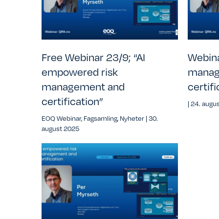
Free Webinar 23/9; “AI
Webina
empowered risk
manag
management and
certifi
certification”
|
24. augu
EOQ Webinar
,
Fagsamling
,
Nyheter
|
30.
august 2025