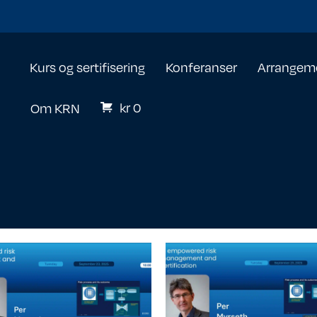
Kurs og sertifisering
Konferanser
Arrangem
kr
0
Om KRN