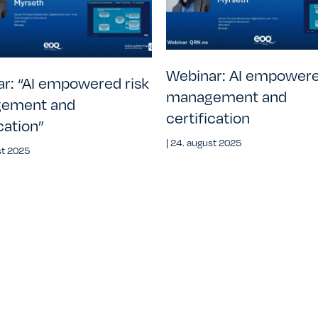
Webinar: AI empowere
r: “AI empowered risk
management and
ement and
certification
cation”
|
24. august 2025
st 2025