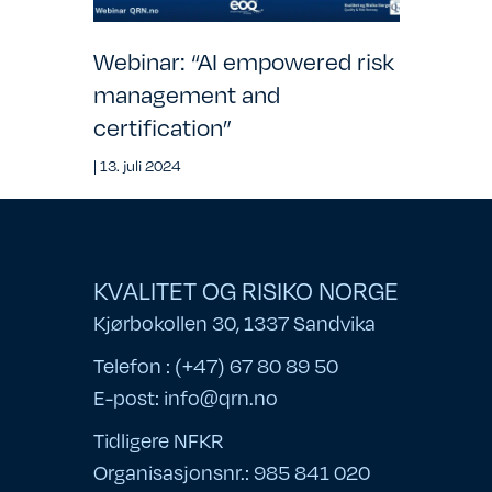
Webinar: “AI empowered risk
management and
certification”
|
13. juli 2024
KVALITET OG RISIKO NORGE
Kjørbokollen 30, 1337 Sandvika
Telefon : (+47) 67 80 89 50
E-post:
info@qrn.no
Tidligere NFKR
Organisasjonsnr.: 985 841 020