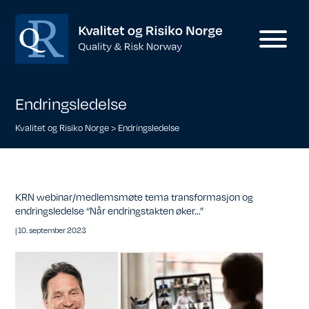
Endringsledelse
Kvalitet og Risiko Norge
>
Endringsledelse
KRN webinar/medlemsmøte tema transformasjon og
endringsledelse “Når endringstakten øker…”
|
10. september 2023