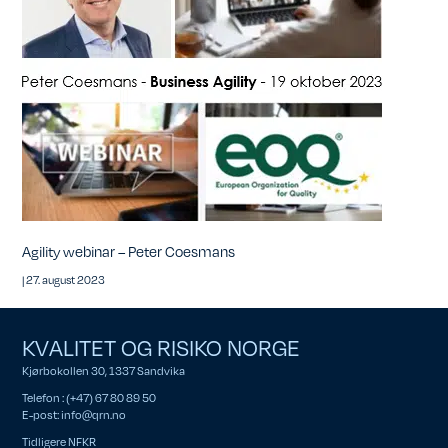
Agility webinar – Peter Coesmans
|
27. august 2023
KVALITET OG RISIKO NORGE
Kjørbokollen 30, 1337 Sandvika
Telefon : (+47) 67 80 89 50
E-post:
info@qrn.no
Tidligere NFKR