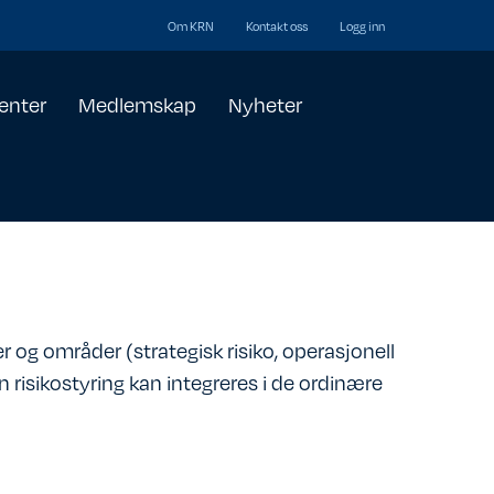
Om KRN
Kontakt oss
Logg inn
enter
Medlemskap
Nyheter
r og områder (strategisk risiko, operasjonell
an risikostyring kan integreres i de ordinære