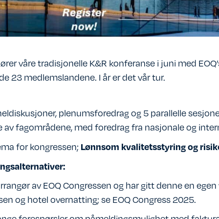
ører våre tradisjonelle K&R konferanse i juni med EOQ
e 23 medlemslandene. I år er det vår tur.
ldiskusjoner, plenumsforedrag og 5 parallelle sesjoner
 av fagområdene, med foredrag fra nasjonale og intern
Lønnsom kvalitetsstyring og risi
ma for kongressen;
ngsalternativer:
rrangør av EOQ Congressen og har gitt denne en egen 
en og hotel overnatting; se
EOQ Congress 2025
.
nge forespørsler om påmeldingsmulighet med faktura er