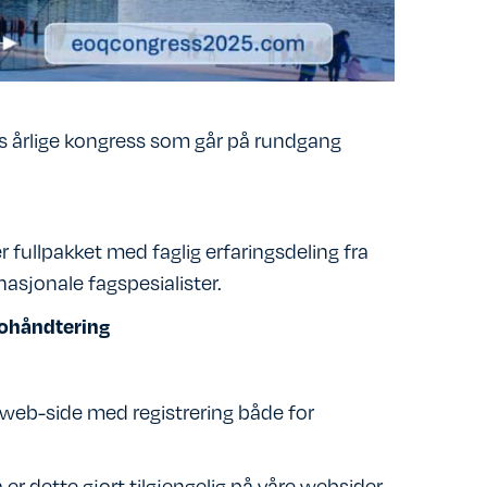
’s årlige kongress som går på rundgang
 fullpakket med faglig erfaringsdeling fra
asjonale fagspesialister.
kohåndtering
web-side med registrering både for
 dette gjort tilgjengelig på våre websider