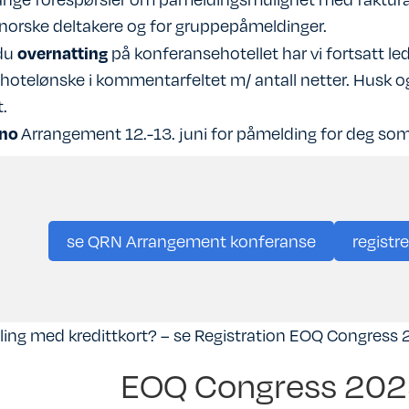
 norske deltakere og for gruppepåmeldinger.
overnatting
du
på konferansehotellet har vi fortsatt led
hotelønske i kommentarfeltet m/ antall netter. Husk ogs
.
.no
Arrangement 12.-13. juni
for påmelding for deg som 
se QRN Arrangement konferanse
registr
ling med kredittkort? – se Registration
EOQ Congress 
EOQ Congress 202