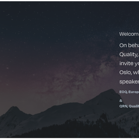
Welcome
On beha
Quality
invite 
Oslo, w
speaker
EOQ, Europ
&
QRN, Quali