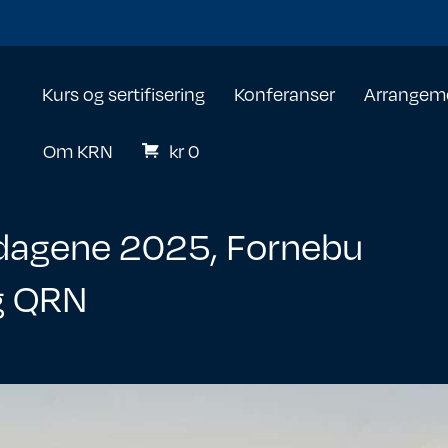
Kurs og sertifisering
Konferanser
Arrangem
Om KRN
kr
0
dagene 2025, Fornebu
ng QRN