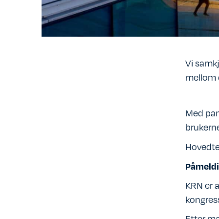
Vi samkj
mellom d
Med pane
brukerne
Hovedte
Påmeldi
KRN er a
kongress
Etter ma