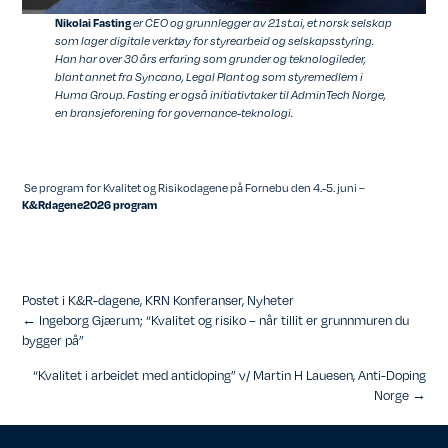
Nikolai Fasting
er CEO og grunnlegger av 21st.ai, et norsk selskap
som lager digitale verktøy for styrearbeid og selskapsstyring.
Han har over 30 års erfaring som grunder og teknologileder,
blant annet fra Syncano, Legal Plant og som styremedlem i
Huma Group. Fasting er også initiativtaker til AdminTech Norge,
en bransjeforening for governance-teknologi.
Se program for Kvalitet og Risikodagene på Fornebu den 4.-5. juni –
K&Rdagene2026 program
Postet i
K&R-dagene
,
KRN Konferanser
,
Nyheter
Posts
← Ingeborg Gjærum; “Kvalitet og risiko – når tillit er grunnmuren du
bygger på”
navigation
“Kvalitet i arbeidet med antidoping” v/ Martin H Lauesen, Anti-Doping
Norge →