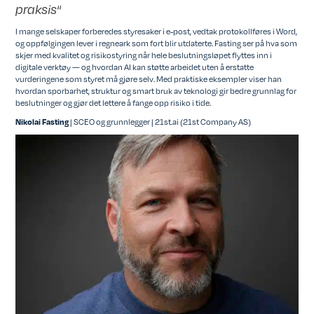
“
praksis
I mange selskaper forberedes styresaker i e-post, vedtak protokollføres i Word,
og oppfølgingen lever i regneark som fort blir utdaterte. Fasting ser på hva som
skjer med kvalitet og risikostyring når hele beslutningsløpet flyttes inn i
digitale verktøy — og hvordan AI kan støtte arbeidet uten å erstatte
vurderingene som styret må gjøre selv. Med praktiske eksempler viser han
hvordan sporbarhet, struktur og smart bruk av teknologi gir bedre grunnlag for
beslutninger og gjør det lettere å fange opp risiko i tide.
| SCEO og grunnlegger |
21st.ai
(21st Company AS)
Nikolai Fasting