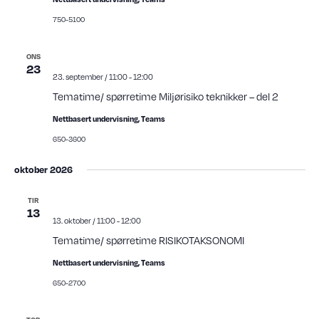
s
.
e
t
750-5100
V
n
i
t
e
ONS
e
23
w
23. september / 11:00
-
12:00
r
s
Tematime/ spørretime Miljørisiko teknikker – del 2
N
S
a
e
Nettbasert undervisning, Teams
v
a
650-3600
i
r
g
a
oktober 2026
c
t
h
i
TIR
a
13
o
13. oktober / 11:00
-
12:00
n
n
Tematime/ spørretime RISIKOTAKSONOMI
d
V
Nettbasert undervisning, Teams
i
650-2700
e
w