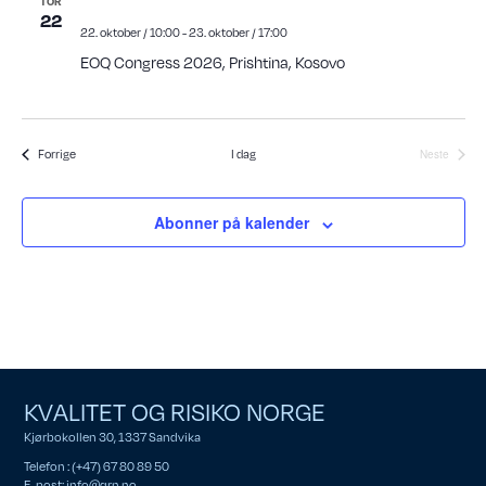
TOR
22
s
22. oktober / 10:00
-
23. oktober / 17:00
N
EOQ Congress 2026, Prishtina, Kosovo
a
v
i
Arrangementer
Forrige
I dag
Neste
g
Arrangeme
a
t
Abonner på kalender
i
o
n
KVALITET OG RISIKO NORGE
Kjørbokollen 30, 1337 Sandvika
Telefon : (+47) 67 80 89 50
E-post:
info@qrn.no