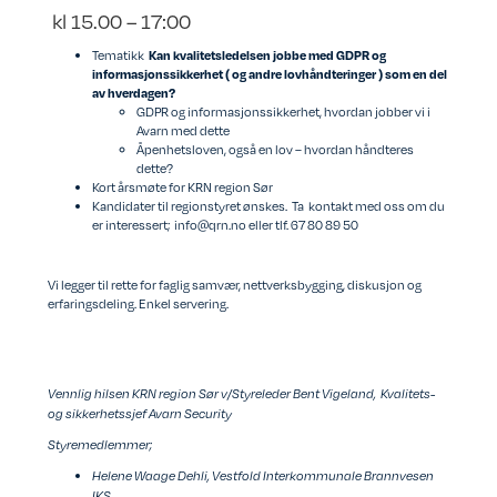
kl 15.00 – 17:00
Tematikk
Kan kvalitetsledelsen jobbe med GDPR og
informasjonssikkerhet ( og andre lovhåndteringer ) som en del
av hverdagen?
GDPR og informasjonssikkerhet, hvordan jobber vi i
Avarn med dette
Åpenhetsloven, også en lov – hvordan håndteres
dette?
Kort årsmøte for KRN region Sør
Kandidater til regionstyret ønskes. Ta kontakt med oss om du
er interessert; info@qrn.no eller tlf. 67 80 89 50
Vi legger til rette for faglig samvær, nettverksbygging, diskusjon og
erfaringsdeling. Enkel servering.
Vennlig hilsen KRN region Sør v/Styreleder Bent Vigeland, Kvalitets-
og sikkerhetssjef Avarn Security
Styremedlemmer;
Helene Waage Dehli, Vestfold Interkommunale Brannvesen
IKS