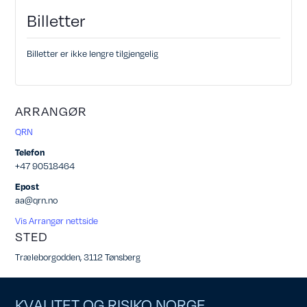
Billetter
Billetter er ikke lengre tilgjengelig
ARRANGØR
QRN
Telefon
+47 90518464
Epost
aa@qrn.no
Vis Arrangør nettside
STED
Træleborgodden, 3112 Tønsberg
KVALITET OG RISIKO NORGE