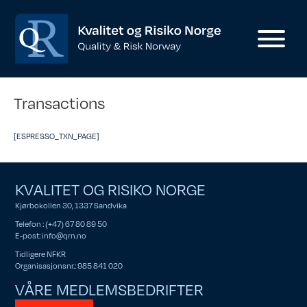
Transactions
[ESPRESSO_TXN_PAGE]
KVALITET OG RISIKO NORGE
Kjørbokollen 30, 1337 Sandvika
Telefon : (+47) 67 80 89 50
E-post:
info@qrn.no
Tidligere NFKR
Organisasjonsnr.: 985 841 020
VÅRE MEDLEMSBEDRIFTER