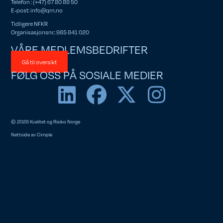
Telefon : (+47) 67 80 89 50
E-post:
info@qrn.no
Tidligere NFKR
Organisasjonsnr.: 985 841 020
VÅRE MEDLEMSBEDRIFTER
Gå til oversikt
FØLG OSS PÅ SOSIALE MEDIER
© 2026 Kvalitet og Risiko Norge
Nettside av
Cimple