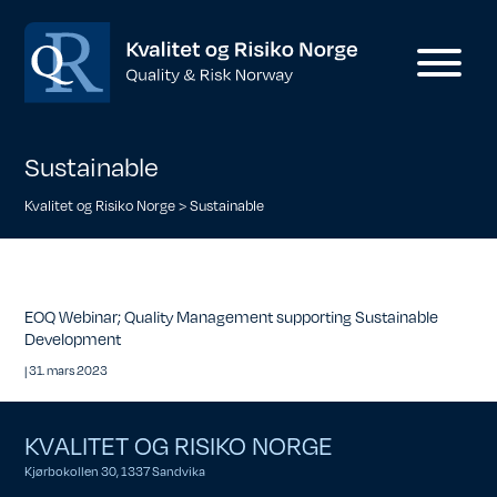
Sustainable
Kvalitet og Risiko Norge
>
Sustainable
EOQ Webinar; Quality Management supporting Sustainable
Development
|
31. mars 2023
KVALITET OG RISIKO NORGE
Kjørbokollen 30, 1337 Sandvika