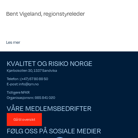
Bent Vigeland, regionstyreleder
Les mer
KVALITET OG RISIKO NORGE
Kjørbokollen 30, 1337 Sandvika
Telefon : (+47) 67 80 89 50
E-post:
info@qrn.no
Tidligere NFKR
Organisasjonsnr.: 985 841 020
VÅRE MEDLEMSBEDRIFTER
Gå til oversikt
FØLG OSS PÅ SOSIALE MEDIER