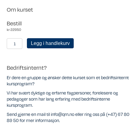
Om kurset
Bestill
kr
22950
Personlig
Legg i handlekurv
medlem
antall
Bedriftsinternt?
Er dere en gruppe og ønsker dette kurset som et bedriftsinternt
kursprogram?
Vi har svært dyktige og erfarne fagpersoner, forelesere og
pedagoger som har lang erfaring med bedriftsinterne
kursprogram.
Send gjerne en mail til info@qrn.no eller ring oss på (+47) 67 80
89 50 for mer informasjon.