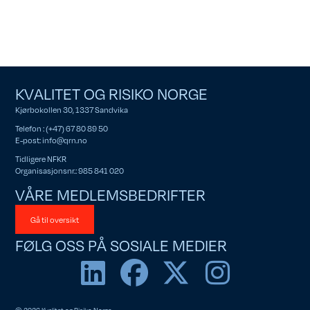
KVALITET OG RISIKO NORGE
Kjørbokollen 30, 1337 Sandvika
Telefon : (+47) 67 80 89 50
E-post:
info@qrn.no
Tidligere NFKR
Organisasjonsnr.: 985 841 020
VÅRE MEDLEMSBEDRIFTER
Gå til oversikt
FØLG OSS PÅ SOSIALE MEDIER
© 2026 Kvalitet og Risiko Norge