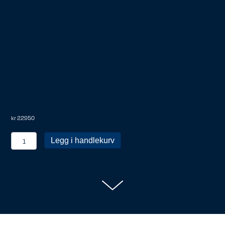
kr
22950
Personlig
Legg i handlekurv
medlem
antall