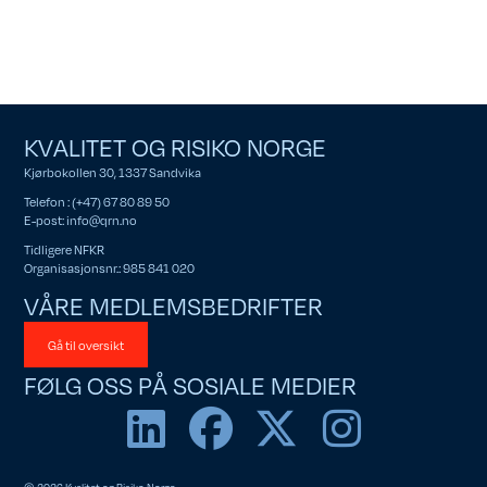
KVALITET OG RISIKO NORGE
Kjørbokollen 30, 1337 Sandvika
Telefon : (+47) 67 80 89 50
E-post:
info@qrn.no
Tidligere NFKR
Organisasjonsnr.: 985 841 020
VÅRE MEDLEMSBEDRIFTER
Gå til oversikt
FØLG OSS PÅ SOSIALE MEDIER
© 2026 Kvalitet og Risiko Norge