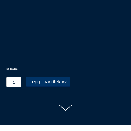
kr
5850
Personlig
Legg i handlekurv
medlem
antall