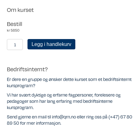
Om kurset
Bestill
kr
5850
Personlig
Legg i handlekurv
medlem
antall
Bedriftsinternt?
Er dere en gruppe og ønsker dette kurset som et bedriftsinternt
kursprogram?
Vi har svært dyktige og erfarne fagpersoner, forelesere og
pedagoger som har lang erfaring med bedriftsinterne
kursprogram.
Send gjerne en mail til info@qrn.no eller ring oss på (+47) 67 80
89 50 for mer informasjon.