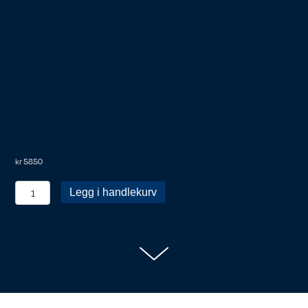
kr
5850
Personlig
Legg i handlekurv
medlem
antall