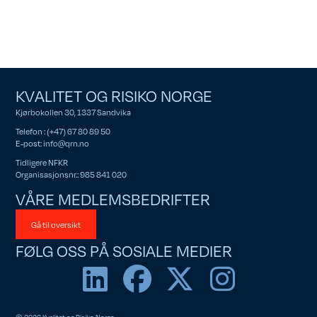
KVALITET OG RISIKO NORGE
Kjørbokollen 30, 1337 Sandvika
Telefon : (+47) 67 80 89 50
E-post:
info@qrn.no
Tidligere NFKR
Organisasjonsnr.: 985 841 020
VÅRE MEDLEMSBEDRIFTER
Gå til oversikt
FØLG OSS PÅ SOSIALE MEDIER
© 2026 Kvalitet og Risiko Norge