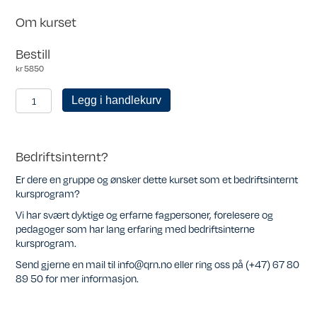
Om kurset
Bestill
kr
5850
Personlig
Legg i handlekurv
medlem
antall
Bedriftsinternt?
Er dere en gruppe og ønsker dette kurset som et bedriftsinternt
kursprogram?
Vi har svært dyktige og erfarne fagpersoner, forelesere og
pedagoger som har lang erfaring med bedriftsinterne
kursprogram.
Send gjerne en mail til info@qrn.no eller ring oss på (+47) 67 80
89 50 for mer informasjon.