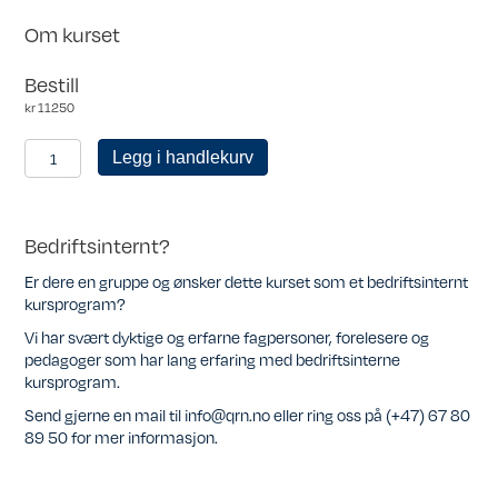
Om kurset
Bestill
kr
11250
Personlig
Legg i handlekurv
medlem
antall
Bedriftsinternt?
Er dere en gruppe og ønsker dette kurset som et bedriftsinternt
kursprogram?
Vi har svært dyktige og erfarne fagpersoner, forelesere og
pedagoger som har lang erfaring med bedriftsinterne
kursprogram.
Send gjerne en mail til info@qrn.no eller ring oss på (+47) 67 80
89 50 for mer informasjon.