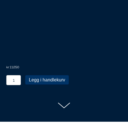
kr
11250
Personlig
Legg i handlekurv
medlem
antall