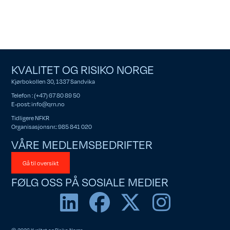
KVALITET OG RISIKO NORGE
Kjørbokollen 30, 1337 Sandvika
Telefon : (+47) 67 80 89 50
E-post:
info@qrn.no
Tidligere NFKR
Organisasjonsnr.: 985 841 020
VÅRE MEDLEMSBEDRIFTER
Gå til oversikt
FØLG OSS PÅ SOSIALE MEDIER
© 2026 Kvalitet og Risiko Norge