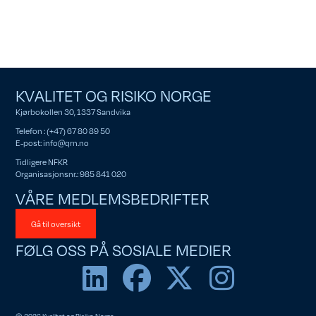
KVALITET OG RISIKO NORGE
Kjørbokollen 30, 1337 Sandvika
Telefon : (+47) 67 80 89 50
E-post:
info@qrn.no
Tidligere NFKR
Organisasjonsnr.: 985 841 020
VÅRE MEDLEMSBEDRIFTER
Gå til oversikt
FØLG OSS PÅ SOSIALE MEDIER
© 2026 Kvalitet og Risiko Norge