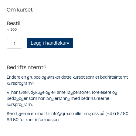
Om kurset
Bestill
kr
500
KRN
Legg i handlekurv
medlem
antall
Bedriftsinternt?
Er dere en gruppe og ønsker dette kurset som et bedriftsinternt
kursprogram?
Vi har svært dyktige og erfarne fagpersoner, forelesere og
pedagoger som har lang erfaring med bedriftsinterne
kursprogram.
Send gjerne en mail til info@qrn.no eller ring oss på (+47) 67 80
89 50 for mer informasjon.