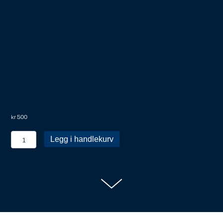
kr
500
KRN
Legg i handlekurv
medlem
antall