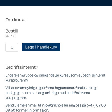
Om kurset
Bestill
kr
8750
KRN
Legg i handlekurv
personlig
medlem
antall
Bedriftsinternt?
Er dere en gruppe og ønsker dette kurset som et bedriftsinternt
kursprogram?
Vi har svært dyktige og erfarne fagpersoner, forelesere og
pedagoger som har lang erfaring med bedriftsinterne
kursprogram.
Send gjerne en mail til info@qrn.no eller ring oss på (+47) 67 80
89 50 for mer informasjon.