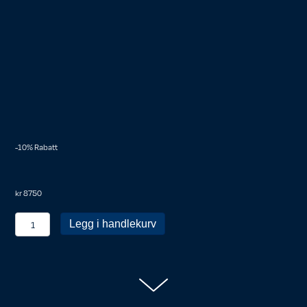
-10% Rabatt
kr
8750
KRN
Legg i handlekurv
personlig
medlem
antall