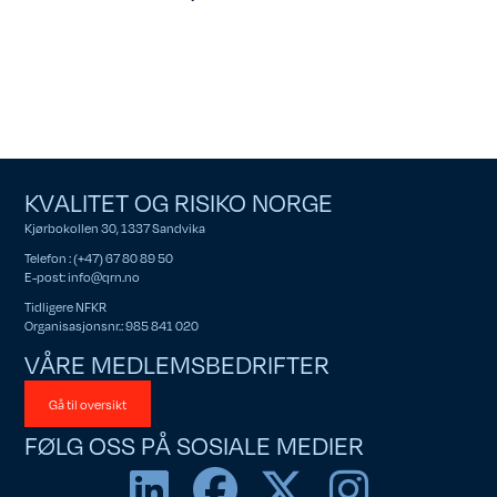
KVALITET OG RISIKO NORGE
Kjørbokollen 30, 1337 Sandvika
Telefon : (+47) 67 80 89 50
E-post:
info@qrn.no
Tidligere NFKR
Organisasjonsnr.: 985 841 020
VÅRE MEDLEMSBEDRIFTER
Gå til oversikt
FØLG OSS PÅ SOSIALE MEDIER