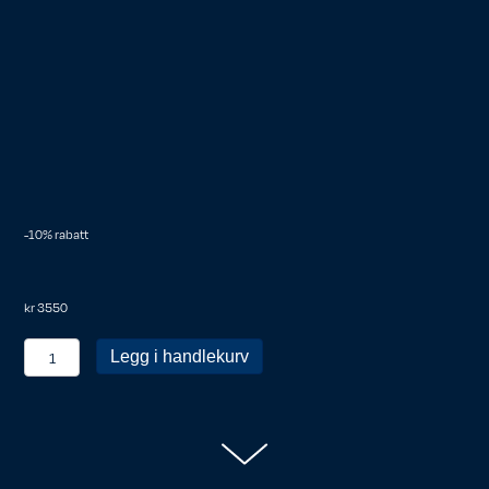
-10% rabatt
kr
3550
KRN
Legg i handlekurv
Personlig
medlemsskap
antall