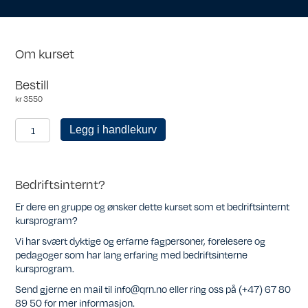
Om kurset
Bestill
kr
3550
KRN
Legg i handlekurv
Personlig
medlemsskap
antall
Bedriftsinternt?
Er dere en gruppe og ønsker dette kurset som et bedriftsinternt
kursprogram?
Vi har svært dyktige og erfarne fagpersoner, forelesere og
pedagoger som har lang erfaring med bedriftsinterne
kursprogram.
Send gjerne en mail til info@qrn.no eller ring oss på (+47) 67 80
89 50 for mer informasjon.