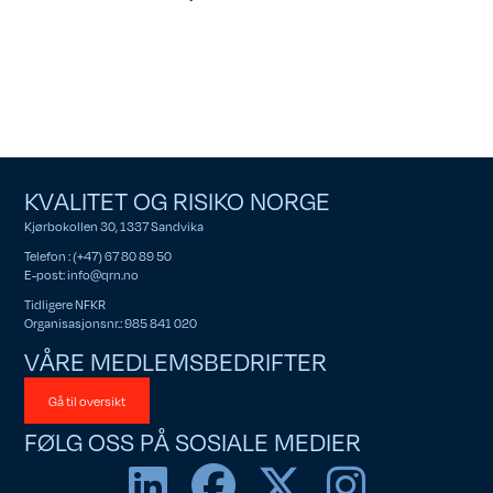
KVALITET OG RISIKO NORGE
Kjørbokollen 30, 1337 Sandvika
Telefon : (+47) 67 80 89 50
E-post:
info@qrn.no
Tidligere NFKR
Organisasjonsnr.: 985 841 020
VÅRE MEDLEMSBEDRIFTER
Gå til oversikt
FØLG OSS PÅ SOSIALE MEDIER