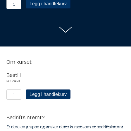
Ikke-
Legg i handlekurv
medlem
fullpris
antall
Om kurset
Bestill
kr
12450
Ikke-
Legg i handlekurv
medlem
fullpris
antall
Bedriftsinternt?
Er dere en gruppe og ønsker dette kurset som et bedriftsinternt