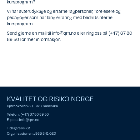
kursprogram?
Vi har svært dyktige og erfarne fagpersoner, forelesere og
pedagoger som har lang erfaring med bedriftsinterne
kursprogram.
Send gjerne en mail til info@qrn.no eller ring oss på (+47) 67 80
89 50 for mer informasjon.
KVALITET OG RISIKO NORGE
Kjørbokollen 30, 1337 Sandvika
Telefon : (+47) 67 80 89 50
E-post:
info@qrn.no
Tidligere NFKR
Organisasjonsnr.: 985 841 020