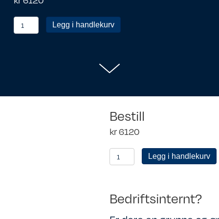
Personlig
Legg i handlekurv
medlem
antall
Bestill
kr
6120
Personlig
Legg i handlekurv
medlem
antall
Bedriftsinternt?