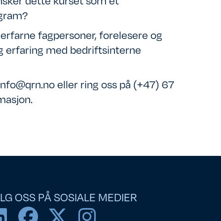
nsker dette kurset som et
ogram?
 erfarne fagpersoner, forelesere og
 erfaring med bedriftsinterne
info@qrn.no eller ring oss på (+47) 67
masjon.
LG OSS PÅ SOSIALE MEDIER