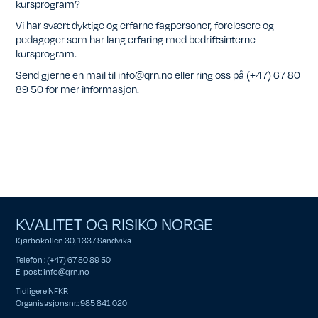
kursprogram?
Vi har svært dyktige og erfarne fagpersoner, forelesere og
pedagoger som har lang erfaring med bedriftsinterne
kursprogram.
Send gjerne en mail til info@qrn.no eller ring oss på (+47) 67 80
89 50 for mer informasjon.
KVALITET OG RISIKO NORGE
Kjørbokollen 30, 1337 Sandvika
Telefon : (+47) 67 80 89 50
E-post:
info@qrn.no
Tidligere NFKR
Organisasjonsnr.: 985 841 020