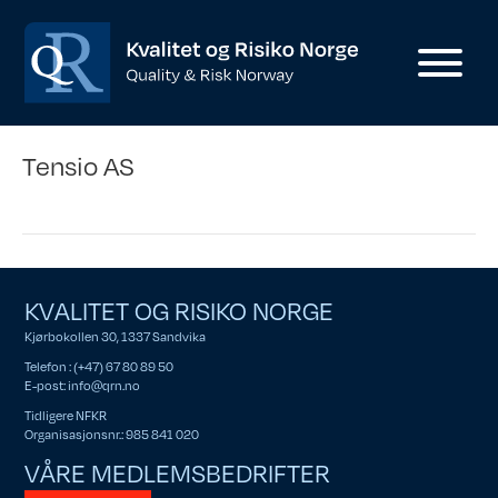
Tensio AS
KVALITET OG RISIKO NORGE
Kjørbokollen 30, 1337 Sandvika
Telefon : (+47) 67 80 89 50
E-post:
info@qrn.no
Tidligere NFKR
Organisasjonsnr.: 985 841 020
VÅRE MEDLEMSBEDRIFTER