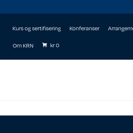
Kurs og sertifisering
Konferanser
Arrangem
kr
0
Om KRN