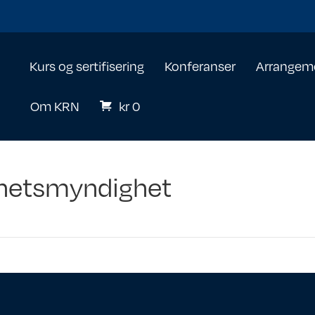
Kurs og sertifisering
Konferanser
Arrangem
Om KRN
kr
0
rhetsmyndighet