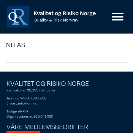
NLI AS
KVALITET OG RISIKO NORGE
Kjørbokollen 30, 1337 Sandvika
Telefon : (+47) 67 80 89 50
E-post:
info@qrn.no
Tidligere NFKR
Organisasjonsnr.: 985 841 020
VÅRE MEDLEMSBEDRIFTER