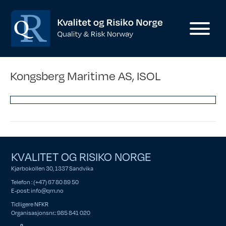
Kongsberg Maritime AS, ISOL
KVALITET OG RISIKO NORGE
Kjørbokollen 30, 1337 Sandvika
Telefon : (+47) 67 80 89 50
E-post:
info@qrn.no
Tidligere NFKR
Organisasjonsnr.: 985 841 020