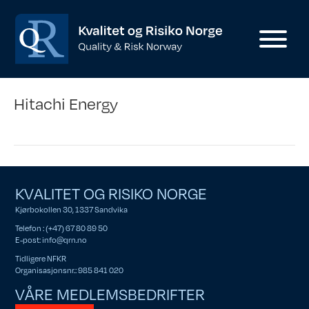
Hitachi Energy
KVALITET OG RISIKO NORGE
Kjørbokollen 30, 1337 Sandvika
Telefon : (+47) 67 80 89 50
E-post:
info@qrn.no
Tidligere NFKR
Organisasjonsnr.: 985 841 020
VÅRE MEDLEMSBEDRIFTER