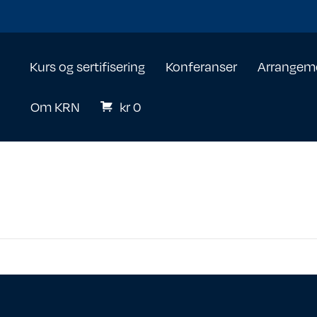
Kurs og sertifisering
Konferanser
Arrangem
Om KRN
kr
0