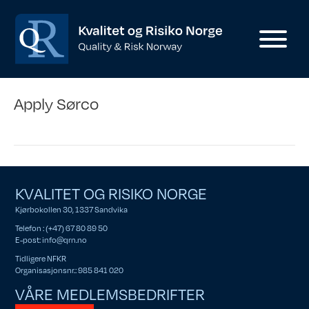
Apply Sørco
KVALITET OG RISIKO NORGE
Kjørbokollen 30, 1337 Sandvika
Telefon : (+47) 67 80 89 50
E-post:
info@qrn.no
Tidligere NFKR
Organisasjonsnr.: 985 841 020
VÅRE MEDLEMSBEDRIFTER