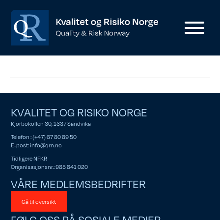
KVALITET OG RISIKO NORGE
Kjørbokollen 30, 1337 Sandvika
Telefon : (+47) 67 80 89 50
E-post:
info@qrn.no
Tidligere NFKR
Organisasjonsnr.: 985 841 020
VÅRE MEDLEMSBEDRIFTER
Gå til oversikt
FØLG OSS PÅ SOSIALE MEDIER