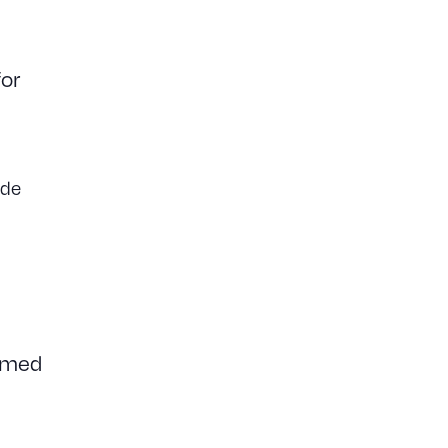
for
 de
s med