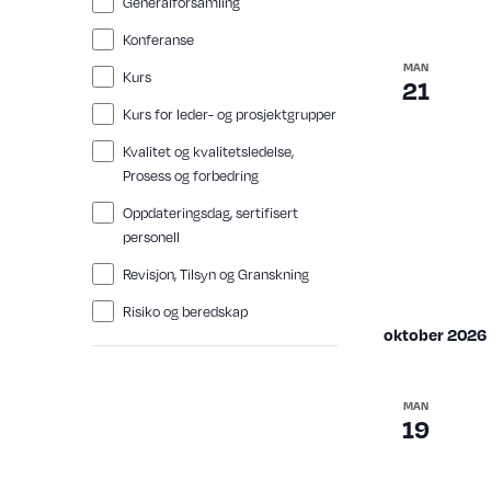
Generalforsamling
a
e
r
S
r
n
A
Konferanse
r
e
y
MAN
Kurs
r
21
o
a
a
Kurs for leder- og prosjektgrupper
n
f
r
g
Kvalitet og kvalitetsledelse,
t
e
Prosess og forbedring
c
m
h
Oppdateringsdag, sertifisert
e
e
h
n
personell
t
f
a
Revisjon, Tilsyn og Granskning
e
o
r
n
Risiko og beredskap
r
.
oktober 2026
d
m
i
V
MAN
n
19
i
p
e
u