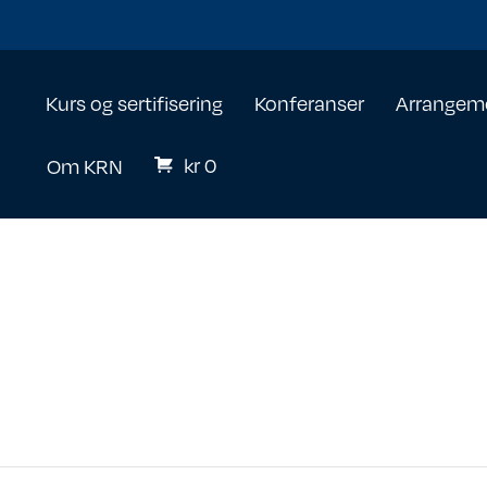
Kurs og sertifisering
Konferanser
Arrangem
kr
0
Om KRN